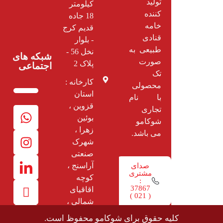
تولید
کیلومتر
کننده
18 جاده
خامه
قديم کرج
قنادی
- بلوار
طبیعی به
نخل 56 -
شبکه های
صورت
پلاک 2
اجتماعی
تک
کارخانه :
محصولی
استان
با نام
قزوین ،
تجاری
بوئین
شوکامو
زهرا ،
می باشد.
شهرک
صنعتی
آراسنج ،
صدای
مشتری
کوچه
:
37867
اقاقیای
( 021 )
شمالی ،
قطعه 90
کلیه حقوق برای شوکامو محفوظ است.