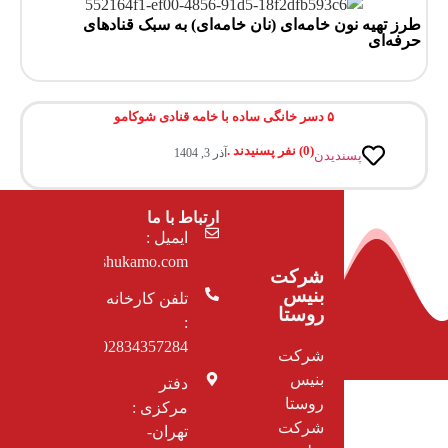
طرز تهیه نون خامه‌ای (نان خامه‌ای) به سبک قنادهای
حرفه‌ای
اردیبهشت 14, 1405
۵ دسر خانگی ساده با خامه قنادی شوکامو
(
0
) نفر پسنیدند .
آذر 3, 1404
پسندیدن
ارتباط با ما
ایمیل :
cs@shukamo.com
شرکت
بنیس
تلفن کارخانه
روستا
:
02834357284
شرکت
بنیس
دفتر
روستا
مرکزی :
شرکت
تهران-