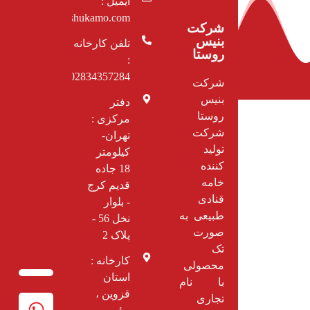
ایمیل :
cs@shukamo.com
شرکت
بنیس
تلفن کارخانه
روستا
:
02834357284
شرکت
بنیس
دفتر
روستا
مرکزی :
شرکت
تهران-
تولید
کیلومتر
کننده
18 جاده
خامه
قديم کرج
قنادی
- بلوار
طبیعی به
نخل 56 -
صورت
پلاک 2
تک
کارخانه :
محصولی
استان
با نام
قزوین ،
تجاری