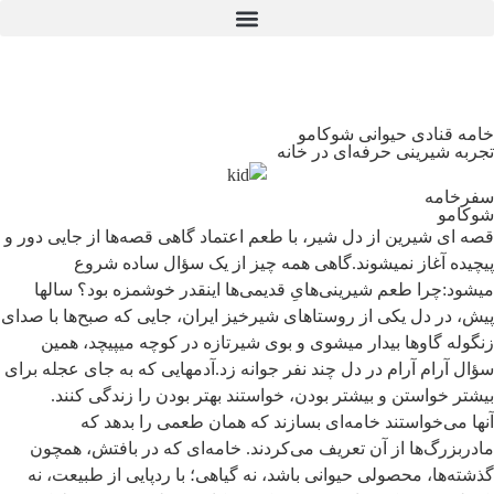
خامه قنادی حیوانی شوکامو
تجربه شیرینی حرفه‌ای در خانه
سفرخامه
شوکامو
قصه ای شیرین از دل شیر، با طعم اعتماد
گاهی قصه‌ها از جایی دور و
پیچیده آغاز نمیشوند.
گاهی همه چیز از یک سؤال ساده شروع
میشود:
چرا طعم شیرینی‌هایِ قدیمی‌ها اینقدر خوشمزه بود؟
سالها
پیش، در دل یکی از روستاهای شیرخیز ایران، جایی که صبح‌ها با صدای
زنگوله گاوها بیدار میشوی و بوی شیر
تازه در کوچه میپیچد، همین
سؤال آرام آرام در دل چند نفر جوانه زد.
آدمهایی که به جای عجله برای
بیشتر خواستن و بیشتر بودن، خواستند بهتر بودن را زندگی کنند.
آنها می‌خواستند خامه‌ای بسازند که همان طعمی را بدهد که
مادربزرگ‌ها از آن تعریف می‌کردند. خامه‌ای که در بافتش، همچون
گذشته‌ها، محصولی حیوانی باشد، نه گیاهی؛ با ردپایی از طبیعت، نه